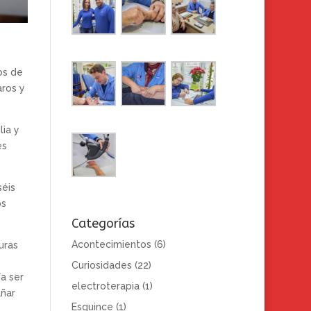
os de
ros y
ia y
es
séis
os
Categorías
Acontecimientos
(6)
uras
Curiosidades
(22)
a ser
electroterapia
(1)
añar
Esguince
(1)