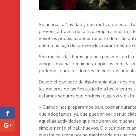
Se acerca la Navidad y con motivo de estas f
prevenir a través de la fisioterapia a nuestro
vosotros podéis padecer de este dolor durant
que no os coja desprevenidos durante estos dí
Son muchas las horas que nos pasamos en la co
amigos, muchas reuniones, copiosas comidas y
podemos padecer dolores en nuestras articulac
Desde el gabinete de fisioterapia Alzur nos p
las mejores de las fiestas junto a los vuestros s
estamos seguros que podréis relajaros y disfrut
– Cuando nos preparemos para cocinar durante 
que adoptamos, ya que pueden ser perjudiciale
aquellas actividades que requieran de muchas 
simplemente el batir huevos. Ojo también cuan
nuestra columna por no mantenerla en una posic