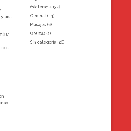
fisioterapia
(34)
r
General
(24)
 y una
Masajes
(6)
Ofertas
(1)
umbar
Sin categoría
(26)
s con
on
unas