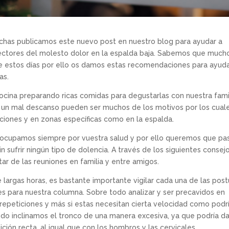
echas publicamos este nuevo post en nuestro blog para ayudar a
s lectores del molesto dolor en la espalda baja. Sabemos que much
e estos días por ello os damos estas recomendaciones para ayuda
as.
cina preparando ricas comidas para degustarlas con nuestra famil
 un mal descanso pueden ser muchos de los motivos por los cual
iones y en zonas específicas como en la espalda.
reocupamos siempre por vuestra salud y por ello queremos que pa
in sufrir ningún tipo de dolencia. A través de los siguientes consej
ar de las reuniones en familia y entre amigos.
largas horas, es bastante importante vigilar cada una de las post
s para nuestra columna. Sobre todo analizar y ser precavidos en
repeticiones y más si estas necesitan cierta velocidad como podrí
do inclinamos el tronco de una manera excesiva, ya que podría d
ión recta, al igual que con los hombros y las cervicales.