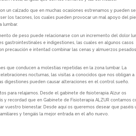
on un calzado que en muchas ocasiones estrenamos y pueden se
er los tacones, los cuales pueden provocar un mal apoyo del pie
a lumbar.
umento de peso puede relacionarse con un incremento del dolor l
 gastrointestinales e indigestiones, las cuales en algunos casos
con precaución e intentad combinar las cenas y almuerzos pesado
nes que conducen a molestias repetidas en la zona lumbar. La
celebraciones nocturnas, las visitas a conocidos que nos obligan a
s digestiones pueden causar alteraciones en el control sueño.
 para relajarnos. Desde el gabinete de fisioterapia Alzur os
 y recordad que en Gabinete de Fisioterapia ALZUR contamos c
zar vuestro bienestar. Desde aquí os queremos desear que paséis 
familiares y tengáis la mejor entrada en el año nuevo.