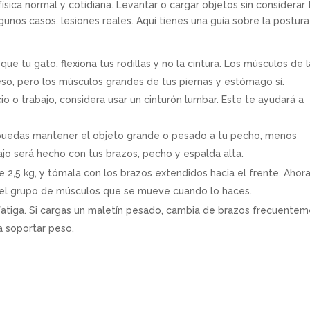
sica normal y cotidiana. Levantar o cargar objetos sin considerar 
gunos casos, lesiones reales. Aquí tienes una guía sobre la postura
 tu gato, flexiona tus rodillas y no la cintura. Los músculos de l
so, pero los músculos grandes de tus piernas y estómago sí.
o o trabajo, considera usar un cinturón lumbar. Este te ayudará a
puedas mantener el objeto grande o pesado a tu pecho, menos
ajo será hecho con tus brazos, pecho y espalda alta.
 2,5 kg, y tómala con los brazos extendidos hacia el frente. Ahora
 el grupo de músculos que se mueve cuando lo haces.
 fatiga. Si cargas un maletín pesado, cambia de brazos frecuentem
a soportar peso.