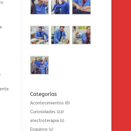
tu
a
,
ente.
Categorías
Acontecimientos
(6)
Curiosidades
(22)
electroterapia
(1)
Esguince
(1)